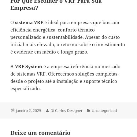
Por Que Escolher o VRF Para Sua
Empresa?
O
sistema VRF
é ideal para empresas que buscam
eficiência energética, conforto térmico
personalizado e sustentabilidade. Apesar do custo
inicial mais elevado, o retorno sobre o investimento
é evidente em médio e longo prazo.
A
VRF System
é a empresa referência no mercado
de sistemas VRF. Oferecemos soluções completas,
desde o projeto até a instalação e suporte técnico
especializado.
Publicado
Autor
Categorias
janeiro 2, 2025
Di Carlos Designer
Uncategorized
em
Deixe um comentário