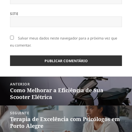
SITE
Salvar meus dados neste navegador para a próxima vez que
eu comentar.
Navegação
ANTERIOR
de
Como Melhorar a Eficiência de Sua
Post
Post
Scooter Elétrica
anterior:
SEGUINTE
Terapia de Excelência com Psicólogos em
Próximo
Porto Alegre
post: