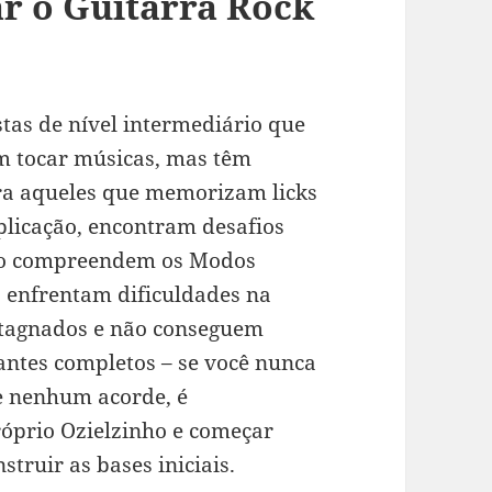
r o Guitarra Rock
tas de nível intermediário que
m tocar músicas, mas têm
para aqueles que memorizam licks
licação, encontram desafios
não compreendem os Modos
 enfrentam dificuldades na
stagnados e não conseguem
antes completos – se você nunca
e nenhum acorde, é
róprio Ozielzinho e começar
truir as bases iniciais.